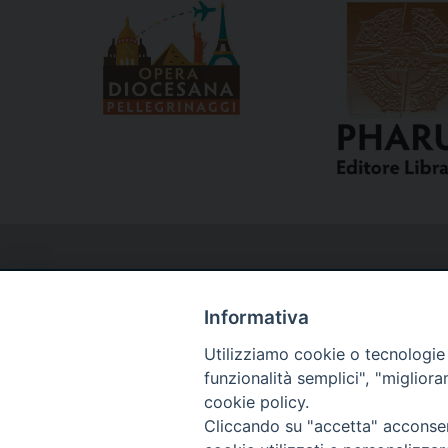
t
N
a
v
i
g
a
Informativa
t
Utilizziamo cookie o tecnologie s
i
Curia
funzionalità semplici", "miglior
cookie policy.
o
Cliccando su "accetta" acconsent
Via del Seminario, 61 - 57122 Livorno LI