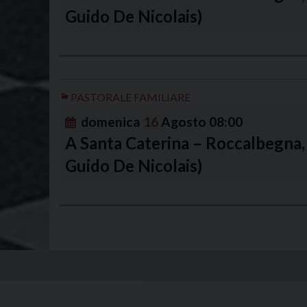
Guido De Nicolais)
PASTORALE FAMILIARE
domenica
16
Agosto
08:00
A Santa Caterina – Roccalbegna, 
Guido De Nicolais)
P
o
s