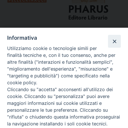
Informativa
Utilizziamo cookie o tecnologie simili per
finalità tecniche e, con il tuo consenso, anche per
altre finalità ("interazioni e funzionalità semplici",
"miglioramento dell'esperienza", "misurazione" e
Curia
"targeting e pubblicità") come specificato nella
cookie policy.
Via del Seminario, 61 - 57122 Livorno LI
Cliccando su "accetta" acconsenti all'utilizzo dei
Tel. 0586 276211
cookie. Cliccando su "personalizza" puoi avere
maggiori informazioni sui cookie utilizzati e
Fax 0586 276243
personalizzare le tue preferenze. Cliccando su
segreve@livorno.chiesacattolica.it
"rifiuta" o chiudendo questa informativa proseguirai
Copyright © Diocesi Livorno
la navigazione installando i soli cookie tecnici.