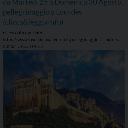
da Martedì 25 a Domenica 30 Agosto,
pellegrinaggio a Lourdes
(clicca&leggixInfo)
clicca qui x ogni info:
https://www.lasettimanalivorno.it/pellegrinaggio-a-lourdes-
2026/ …
Read More