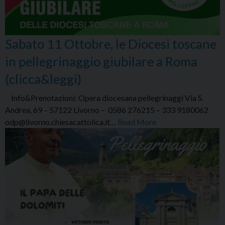
Sabato 11 Ottobre, le Diocesi toscane
in pellegrinaggio giubilare a Roma
(clicca&leggi)
Info&Prenotazioni: Opera diocesana pellegrinaggi Via S.
Andrea, 69 – 57122 Livorno – 0586 276215 – 333 9180062
odp@livorno.chiesacattolica.it…
Read More