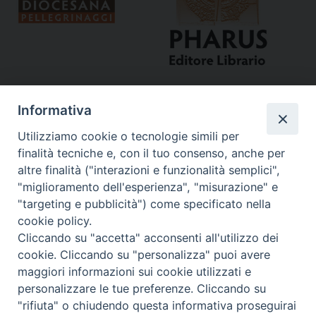
Informativa
Utilizziamo cookie o tecnologie simili per
finalità tecniche e, con il tuo consenso, anche per
altre finalità ("interazioni e funzionalità semplici",
"miglioramento dell'esperienza", "misurazione" e
Curia
"targeting e pubblicità") come specificato nella
cookie policy.
Via del Seminario, 61 - 57122 Livorno LI
Cliccando su "accetta" acconsenti all'utilizzo dei
Tel. 0586 276211
cookie. Cliccando su "personalizza" puoi avere
maggiori informazioni sui cookie utilizzati e
Fax 0586 276243
personalizzare le tue preferenze. Cliccando su
segreve@livorno.chiesacattolica.it
"rifiuta" o chiudendo questa informativa proseguirai