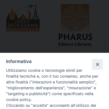
Informativa
Utilizziamo cookie o tecnologie simili per
finalità tecniche e, con il tuo consenso, anche per
altre finalità ("interazioni e funzionalità semplici",
"miglioramento dell'esperienza", "misurazione" e
Curia
"targeting e pubblicità") come specificato nella
cookie policy.
Via del Seminario, 61 - 57122 Livorno LI
Cliccando su "accetta" acconsenti all'utilizzo dei