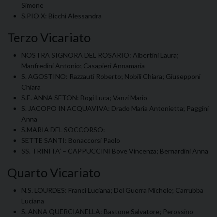
Simone
S.PIO X: Bicchi Alessandra
Terzo Vicariato
NOSTRA SIGNORA DEL ROSARIO: Albertini Laura;
Manfredini Antonio; Casapieri Annamaria
S. AGOSTINO: Razzauti Roberto; Nobili Chiara; Giusepponi
Chiara
S.E. ANNA SETON: Bogi Luca; Vanzi Mario
S. JACOPO IN ACQUAVIVA: Drado Maria Antonietta; Paggini
Anna
S.MARIA DEL SOCCORSO:
SETTE SANTI: Bonaccorsi Paolo
SS. TRINITA’ – CAPPUCCINI Bove Vincenza; Bernardini Anna
Quarto Vicariato
N.S. LOURDES: Franci Luciana; Del Guerra Michele; Carrubba
Luciana
S. ANNA QUERCIANELLA: Bastone Salvatore; Perossino