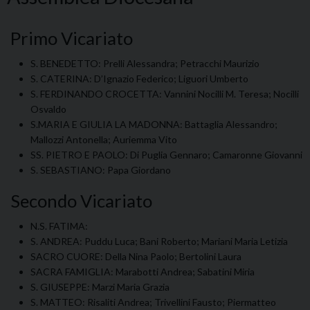
Primo Vicariato
S. BENEDETTO: Prelli Alessandra; Petracchi Maurizio
S. CATERINA: D’Ignazio Federico; Liguori Umberto
S. FERDINANDO CROCETTA: Vannini Nocilli M. Teresa; Nocilli
Osvaldo
S.MARIA E GIULIA LA MADONNA: Battaglia Alessandro;
Mallozzi Antonella; Auriemma Vito
SS. PIETRO E PAOLO: Di Puglia Gennaro; Camaronne Giovanni
S. SEBASTIANO: Papa Giordano
Secondo Vicariato
N.S. FATIMA:
S. ANDREA: Puddu Luca; Bani Roberto; Mariani Maria Letizia
SACRO CUORE: Della Nina Paolo; Bertolini Laura
SACRA FAMIGLIA: Marabotti Andrea; Sabatini Miria
S. GIUSEPPE: Marzi Maria Grazia
S. MATTEO: Risaliti Andrea; Trivellini Fausto; Piermatteo