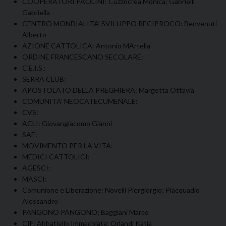
COOPERATORI PAOLINI: Cuzzocrea Monica; Gabrielli
Gabriella
CENTRO MONDIALITA’ SVILUPPO RECIPROCO: Benvenuti
Alberto
AZIONE CATTOLICA: Antonio MArtella
ORDINE FRANCESCANO SECOLARE:
C.E.I.S.:
SERRA CLUB:
APOSTOLATO DELLA PREGHIERA: Margotta Ottavia
COMUNITA’ NEOCATECUMENALE:
CVS:
ACLI: Giovangiacomo Gianni
SAE:
MOVIMENTO PER LA VITA:
MEDICI CATTOLICI:
AGESCI:
MASCI:
Comunione e Liberazione: Novelli Piergiorgio; Piacquadio
Alessandro
PANGONO PANGONO; Baggiani Marco
CIF: Abbatiello Immacolata; Orlandi Katia