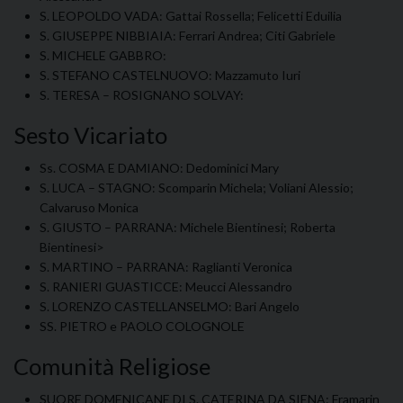
S. LEOPOLDO VADA: Gattai Rossella; Felicetti Eduilia
S. GIUSEPPE NIBBIAIA: Ferrari Andrea; Citi Gabriele
S. MICHELE GABBRO:
S. STEFANO CASTELNUOVO: Mazzamuto Iuri
S. TERESA – ROSIGNANO SOLVAY:
Sesto Vicariato
Ss. COSMA E DAMIANO: Dedominici Mary
S. LUCA – STAGNO: Scomparin Michela; Voliani Alessio;
Calvaruso Monica
S. GIUSTO – PARRANA: Michele Bientinesi; Roberta
Bientinesi>
S. MARTINO – PARRANA: Raglianti Veronica
S. RANIERI GUASTICCE: Meucci Alessandro
S. LORENZO CASTELLANSELMO: Bari Angelo
SS. PIETRO e PAOLO COLOGNOLE
Comunità Religiose
SUORE DOMENICANE DI S. CATERINA DA SIENA: Framarin