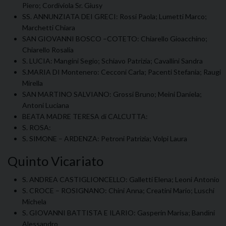
Piero; Cordiviola Sr. Giusy
SS. ANNUNZIATA DEI GRECI: Rossi Paola; Lumetti Marco;
Marchetti Chiara
SAN GIOVANNI BOSCO –COTETO: Chiarello Gioacchino;
Chiarello Rosalia
S. LUCIA: Mangini Segio; Schiavo Patrizia; Cavallini Sandra
S.MARIA DI Montenero: Cecconi Carla; Pacenti Stefania; Raugi
Mirella
SAN MARTINO SALVIANO: Grossi Bruno; Meini Daniela;
Antoni Luciana
BEATA MADRE TERESA di CALCUTTA:
S. ROSA:
S. SIMONE – ARDENZA: Petroni Patrizia; Volpi Laura
Quinto Vicariato
S. ANDREA CASTIGLIONCELLO: Galletti Elena; Leoni Antonio
S. CROCE – ROSIGNANO: Chini Anna; Creatini Mario; Luschi
Michela
S. GIOVANNI BATTISTA E ILARIO: Gasperin Marisa; Bandini
Alessandro