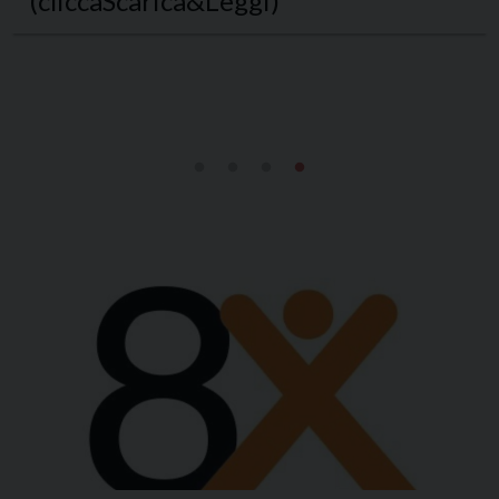
(cliccaScarica&Leggi)