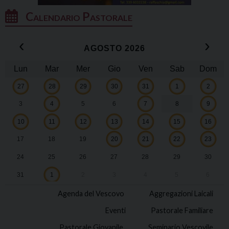
Calendario Pastorale
‹
›
AGOSTO 2026
Lun
Mar
Mer
Gio
Ven
Sab
Dom
27
28
29
30
31
1
2
3
4
5
6
7
8
9
10
11
12
13
14
15
16
17
18
19
20
21
22
23
24
25
26
27
28
29
30
31
1
2
3
4
5
6
Agenda del Vescovo
Aggregazioni Laicali
Eventi
Pastorale Familiare
Pastorale Giovanile
Seminario Vescovile