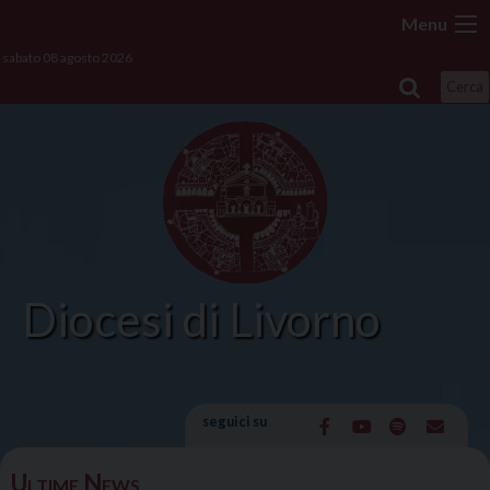
Skip
Menu
to
sabato 08 agosto 2026
content
Cerca
Diocesi di Livorno
seguici su
Ultime News