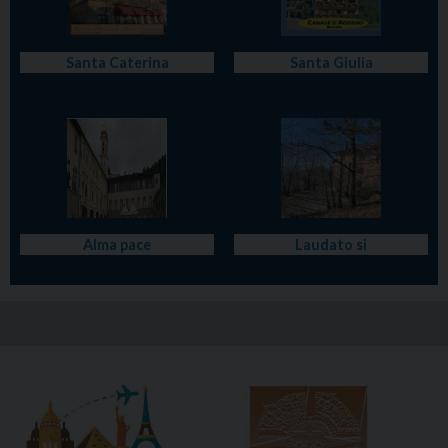
Santa Caterina
Santa Giulia
Alma pace
Laudato si