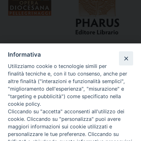
Informativa
Utilizziamo cookie o tecnologie simili per
finalità tecniche e, con il tuo consenso, anche per
altre finalità ("interazioni e funzionalità semplici",
"miglioramento dell'esperienza", "misurazione" e
Curia
"targeting e pubblicità") come specificato nella
cookie policy.
Via del Seminario, 61 - 57122 Livorno LI
Cliccando su "accetta" acconsenti all'utilizzo dei
Tel. 0586 276211
cookie. Cliccando su "personalizza" puoi avere
maggiori informazioni sui cookie utilizzati e
Fax 0586 276243
personalizzare le tue preferenze. Cliccando su
segreve@livorno.chiesacattolica.it