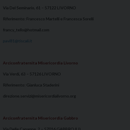
Via Del Seminario, 61 – 57122 LIVORNO
Riferimento: Francesco Martelli e Francesca Sorelli
francy_tello@hotmail.com
pavi81@tiscali.it
Arciconfraternita Misericordia Livorno
Via Verdi, 63 – 57126 LIVORNO
Riferimento: Gianluca Staderini
direzione.servizi@misericordialivorno.org
Arciconfraternita Misericordia Gabbro
Via Delle Capanne, 2 – 57016 GABBRO (LI)