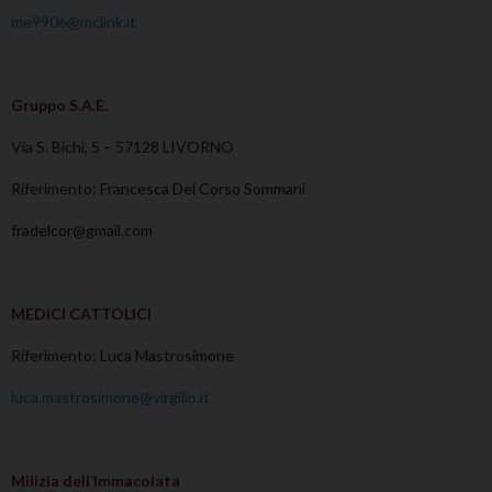
me9906@mclink.it
Gruppo S.A.E.
Via S. Bichi, 5 – 57128 LIVORNO
Riferimento:
Francesca Del Corso Sommani
fradelcor@gmail.com
MEDICI CATTOLICI
Riferimento: Luca Mastrosimone
luca.mastrosimone@virgilio.it
Milizia dell’Immacolata