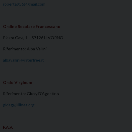
roberta956@gmail.com
Ordine Secolare Francescano
Piazza Gavi, 1 – 57126 LIVORNO
Riferimento: Alba Vallini
albavallini@interfree.it
Ordo Virginum
Riferimento: Giusy D’Agostino
gidag@lillinet.org
P.A.V.