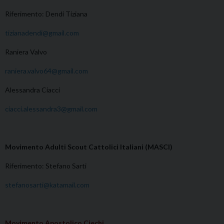
Riferimento: Dendi Tiziana
tizianadendi@gmail.com
Raniera Valvo
raniera.valvo64@gmail.com
Alessandra Ciacci
ciacci.alessandra3@gmail.com
Movimento Adulti Scout Cattolici Italiani (MASCI)
Riferimento: Stefano Sarti
stefanosarti@katamail.com
Movimento Apostolico Ciechi