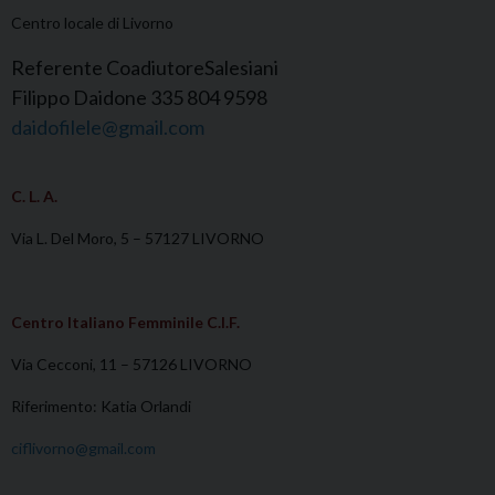
Centro locale di Livorno
Referente CoadiutoreSalesiani
Filippo Daidone 335 804 9598
daidofilele@gmail.com
C. L. A.
Via L. Del Moro, 5 – 57127 LIVORNO
Centro Italiano Femminile C.I.F.
Via Cecconi, 11 – 57126 LIVORNO
Riferimento: Katia Orlandi
ciflivorno@gmail.com