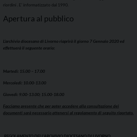
riordini . E’ informatizzato dal 1990.
Apertura al pubblico
L’archivio diocesano di Livorno riaprirà il giorno 7 Gennaio 2020 ed
effettuerà il seguente orario:
Martedì: 15.00 – 17.00
Mercoledì: 10.00-13.00
Giovedì: 9.00-13.00; 15.00-18.00
Facciamo presente che per poter accedere alla consultazione dei
documenti sarà necessario attenersi al regolamento di seguito riportato.
REGOLAMENTO DELL’ARCHIVIO DIOCESANO DI LIVORNO