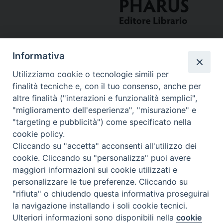
Informativa
Utilizziamo cookie o tecnologie simili per
finalità tecniche e, con il tuo consenso, anche per
altre finalità ("interazioni e funzionalità semplici",
"miglioramento dell'esperienza", "misurazione" e
Curia
"targeting e pubblicità") come specificato nella
cookie policy.
Via del Seminario, 61 - 57122 Livorno LI
Cliccando su "accetta" acconsenti all'utilizzo dei
Tel. 0586 276211
cookie. Cliccando su "personalizza" puoi avere
maggiori informazioni sui cookie utilizzati e
Fax 0586 276243
personalizzare le tue preferenze. Cliccando su
segreve@livorno.chiesacattolica.it
"rifiuta" o chiudendo questa informativa proseguirai
Copyright © Diocesi Livorno
la navigazione installando i soli cookie tecnici.
Ulteriori informazioni sono disponibili nella
cookie
Preferenze Cookie