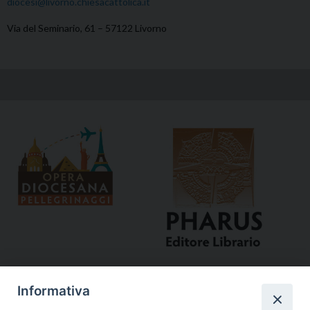
diocesi@livorno.chiesacattolica.it
Via del Seminario, 61 – 57122 Livorno
Informativa