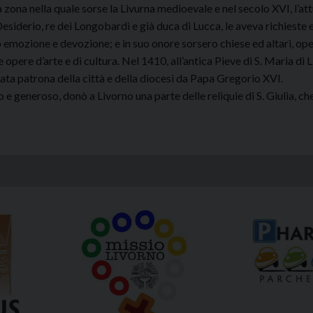
ona nella quale sorse la Livurna medioevale e nel secolo XVI, l’att
Desiderio, re dei Longobardi e già duca di Lucca, le aveva richieste 
ò emozione e devozione; e in suo onore sorsero chiese ed altari, oper
 opere d’arte e di cultura. Nel 1410, all’antica Pieve di S. Maria di 
ta patrona della città e della diocesi da Papa Gregorio XVI.
o e generoso, donò a Livorno una parte delle reliquie di S. Giulia, ch