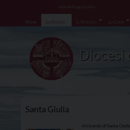
Skip
venerdì 07 agosto 2026
to
content
Home
La Diocesi
Il Vescovo
La Curia
Diocesi 
Santa Giulia
«Il ricordo di Santa Giul