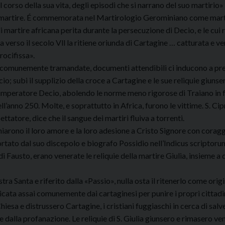
el corso della sua vita, degli episodi che si narrano del suo martiri
ta, martire. É commemorata nel Martirologio Gerominiano come martir
i martire africana perita durante la persecuzione di Decio, e le cui 
a verso il secolo Vll la ritiene oriunda di Cartagine … catturata e
rocifissa».
, comunemente tramandate, documenti attendibili ci inducono a prefe
io; subi il supplizio della croce a Cartagine e le sue reliquie giunse
’imperatore Decio, abolendo le norme meno rigorose di Traiano in f
l’anno 250. Molte, e soprattutto in Africa, furono le vittime. S. C
ettatore, dice che il sangue dei martiri fluiva a torrenti.
niarono il loro amore e la loro adesione a Cristo Signore con coragg
ortato dal suo discepolo e biografo Possidio nell’Indicus scriptorum
di Fausto, erano venerate le reliquie della martire Giulia, insieme a
stra Santa e riferito dalla «Passio», nulla osta il ritenerlo come ori
cata assai comunemente dai cartaginesi per punire i propri cittadini
hiesa e distrussero Cartagine, i cristiani fuggiaschi in cerca di salv
e dalla profanazione. Le reliquie di S. Giulia giunsero e rimasero ven