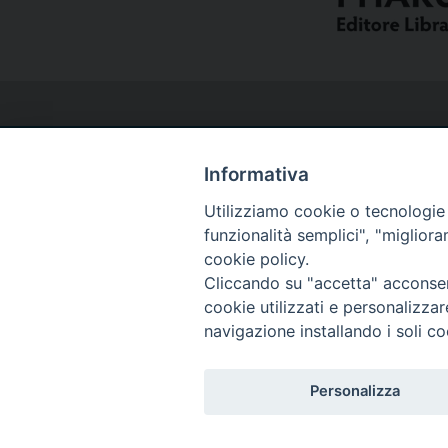
Informativa
Utilizziamo cookie o tecnologie s
Curia
funzionalità semplici", "miglior
cookie policy.
Cliccando su "accetta" acconsent
Via del Seminario, 61 - 57122 Livorno LI
cookie utilizzati e personalizza
Tel. 0586 276211
navigazione installando i soli co
Fax 0586 276243
segreve@livorno.chiesacattolica.it
Personalizza