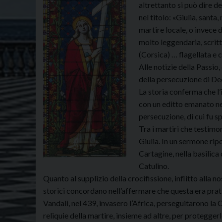
altrettanto si può dire d
nel titolo: «Giulia, san
martire locale, o invece d
molto leggendaria, scritt
(Corsica) … flagellata e c
Alle notizie della Passio
della persecuzione di Dec
La storia conferma che l
con un editto emanato nel
persecuzione, di cui fu sp
Tra i martiri che testimo
Giulia. In un sermone rip
Cartagine, nella basilica 
Catulino.
Quanto al supplizio della crocifissione, inflitto alla no
storici concordano nell’affermare che questa era prati
Vandali, nel 439, invasero l’Africa, perseguitarono la C
reliquie della martire, insieme ad altre, per proteggerl