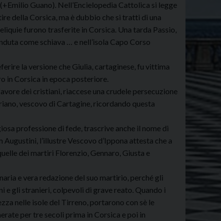
o» (+Emilio Guano). Nell’Encielopedia Cattolica si legge
e della Corsica, ma è dubbio che si tratti di una
reliquie furono trasferite in Corsica. Una tarda Passio,
 venduta come schiava … e nell’isola Capo Corso
rire la versione che Giulia, cartaginese, fu vittima
ro in Corsica in epoca posteriore.
avore dei cristiani, riaccese una crudele persecuzione
ipriano, vescovo di Cartagine, ricordando questa
iosa professione di fede, trascrive anche il nome di
 Augustini, l’illustre Vescovo d’Ippona attesta che a
 quelle dei martiri Florenzio, Gennaro, Giusta e
ginaria e vera redazione del suo martirio, perché gli
 e gli stranieri, colpevoli di grave reato. Quando i
ezza nelle isole del Tirreno, portarono con sè le
erate per tre secoli prima in Corsica e poi in