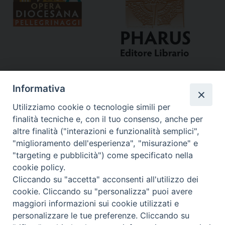
Informativa
Utilizziamo cookie o tecnologie simili per
finalità tecniche e, con il tuo consenso, anche per
altre finalità ("interazioni e funzionalità semplici",
"miglioramento dell'esperienza", "misurazione" e
Curia
"targeting e pubblicità") come specificato nella
cookie policy.
Via del Seminario, 61 - 57122 Livorno LI
Cliccando su "accetta" acconsenti all'utilizzo dei
Tel. 0586 276211
cookie. Cliccando su "personalizza" puoi avere
maggiori informazioni sui cookie utilizzati e
Fax 0586 276243
personalizzare le tue preferenze. Cliccando su
segreve@livorno.chiesacattolica.it