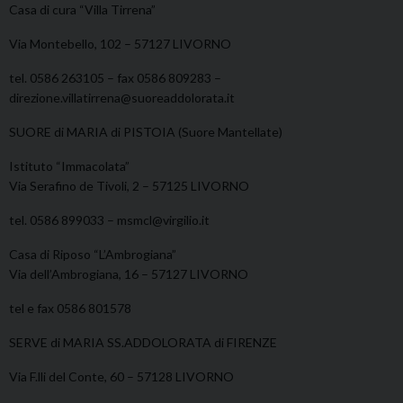
Casa di cura “Villa Tirrena”
Via Montebello, 102 – 57127 LIVORNO
tel. 0586 263105 – fax 0586 809283 –
direzione.villatirrena@suoreaddolorata.it
SUORE di MARIA di PISTOIA (Suore Mantellate)
Istituto “Immacolata”
Via Serafino de Tivoli, 2 – 57125 LIVORNO
tel. 0586 899033 – msmcl@virgilio.it
Casa di Riposo “L’Ambrogiana”
Via dell’Ambrogiana, 16 – 57127 LIVORNO
tel e fax 0586 801578
SERVE di MARIA SS.ADDOLORATA di FIRENZE
Via F.lli del Conte, 60 – 57128 LIVORNO