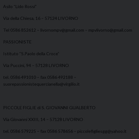
Asilo “Lido Rossi”
Via della Chiesa, 16 – 57124 LIVORNO
Tel 0586 852612 – livornompv@gmail.com – mpvlivorno@gmail.com
PASSIONISTE
Istituto “S.Paolo della Croce”
Via Puccini, 94 – 57128 LIVORNO
tel. 0586 491010 – fax 0586 492188 –
suorepassionistequercianella@virgilio.it
PICCOLE FIGLIE di S. GIOVANNI GUALBERTO
Via Giovanni XXIII, 14 – 57128 LIVORNO
tel. 0586 579225 – fax 0586 578656 – piccolefigliesgg@yahoo.it