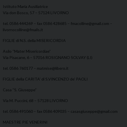
Istituto Maria Ausiliatrice
Via don Bosco, 57 – 57124 LIVORNO
tel. 0586 444269 – fax 0586 428685 – fmacolline@gmail.com –
livornocolline@fmails.it
FIGLIE di N.S. della MISERICORDIA
Asilo “Mater Misericordiae”
Via Pisacane, 6 – 57016 ROSIGNANO SOLVAY (LI)
tel. 0586 760177 – matmise@libero.it
FIGLIE della CARITA’ di S.VINCENZO de’ PAOLI
Casa “S. Giuseppe”
Via M. Puccini, 68 – 57128 LIVORNO
tel. 0586 491060 – fax 0586 409035 – casasgiuseppe@gmail.com
MAESTRE PIE VENERINI