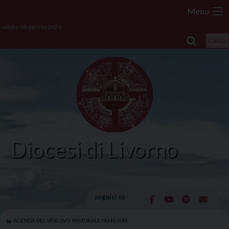
Skip
Menu
to
sabato 08 agosto 2026
content
Cerca
Diocesi di Livorno
seguici su
AGENDA DEL VESCOVO
,
PASTORALE FAMILIARE