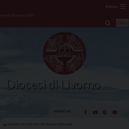
Skip
Menu
to
lunedì 10 agosto 2026
content
Cerca
Diocesi di Livorno
seguici su
AGENDA DEL VESCOVO
,
PASTORALE FAMILIARE