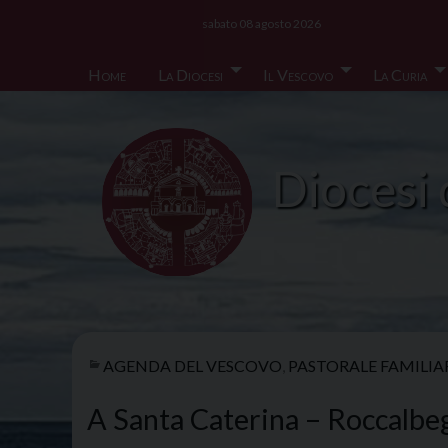
Skip
sabato 08 agosto 2026
to
content
Home
La Diocesi
Il Vescovo
La Curia
Diocesi 
AGENDA DEL VESCOVO
,
PASTORALE FAMILIA
A Santa Caterina – Roccalbeg