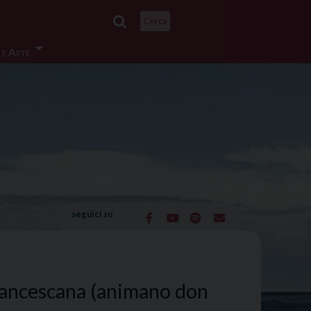
Cerca
 e Arte
seguici su
francescana (animano don