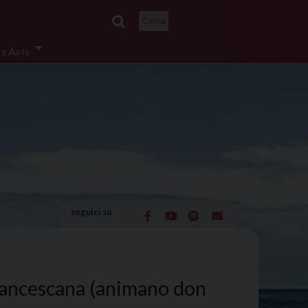
Cerca
 e Arte
seguici su
francescana (animano don