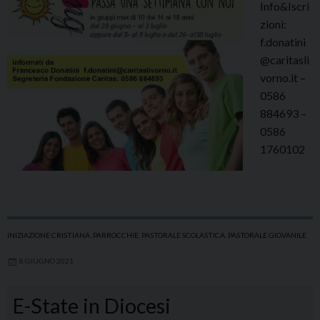
Info&Iscri
zioni:
f.donatini
@caritasli
vorno.it –
0586
884693 –
0586
1760102
INIZIAZIONE CRISTIANA
,
PARROCCHIE
,
PASTORALE SCOLASTICA
,
PASTORALE GIOVANILE
8 GIUGNO 2021
E-State in Diocesi