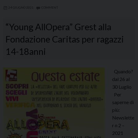
24 GIUGNO 2021
COMMENT
“Young AllOpera” Grest alla
Fondazione Caritas per ragazzi
14-18anni
Quando?
dal 26 al
30 Luglio
Per
saperne di
più:
Newslette
r n 2 –
2021