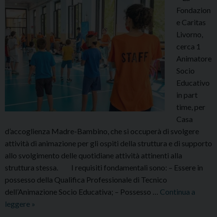
Fondazion
e Caritas
Livorno,
cerca 1
Animatore
Socio
Educativo
in part
time, per
Casa
d’accoglienza Madre-Bambino, che si occuperà di svolgere
attività di animazione per gli ospiti della struttura e di supporto
allo svolgimento delle quotidiane attività attinenti alla
struttura stessa. I requisiti fondamentali sono: – Essere in
possesso della Qualifica Professionale di Tecnico
dell’Animazione Socio Educativa; – Possesso …
Continua a
AAA.
leggere
»
Cercasi