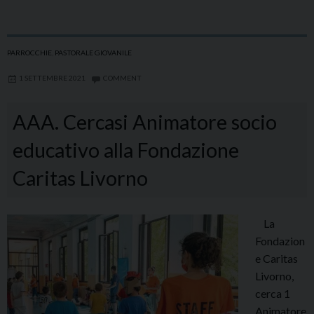
Animatore
socio
educativo
PARROCCHIE
,
PASTORALE GIOVANILE
alla
1 SETTEMBRE 2021
COMMENT
Fondazione
Caritas
AAA. Cercasi Animatore socio
Livorno
educativo alla Fondazione
Caritas Livorno
La
Fondazion
e Caritas
Livorno,
cerca 1
Animatore