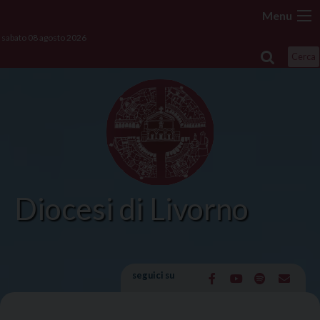
Skip
Menu
to
sabato 08 agosto 2026
content
Cerca
Diocesi di Livorno
seguici su