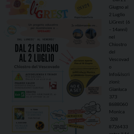
Giugno al
2 Luglio
LiGrest (6
– 14anni)
nel
Chiostro
del
Vescovad
o
Info&Iscri
zioni:
Gianluca
373
8688060
Monica
328
8726433
entro il 16