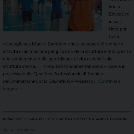
Socio
Educativo
in part
time, per
Casa
d’accoglienza Madre-Bambino, che si occuperà di svolgere
attività di animazione per gli ospiti della struttura e di supporto
allo svolgimento delle quotidiane attività attinenti alla
struttura stessa. I requisiti fondamentali sono: – Essere in
possesso della Qualifica Professionale di Tecnico
dell’Animazione Socio Educativa; – Possesso …
Continua a
AAA.
leggere
»
Cercasi
Animatore
socio
educativo
INIZIAZIONE CRISTIANA
,
PARROCCHIE
,
PASTORALE SCOLASTICA
,
PASTORALE GIOVANILE
alla
1 SETTEMBRE 2021
Fondazione