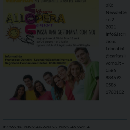
più:
Newslette
r n 2 –
2021
Info&Iscri
zioni:
f.donatini
@caritasli
vorno.it –
0586
884693 –
0586
1760102
PARROCCHIE
,
PASTORALE SCOLASTICA
,
PASTORALE GIOVANILE