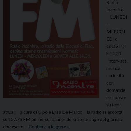
Radio
Incontro
LUNEDI
–
MERCOL
EDI e
GIOVEDI
h 14.30
Interviste,
musica
curiosità
con
domande
e risposte
su temi
attuali a cura di Gipo e Elisa De Marco la radio si ascolta:
su 107.75 FM online sul banner della home page del giornale
AAA.:
diocesano …
Continua a leggere
»