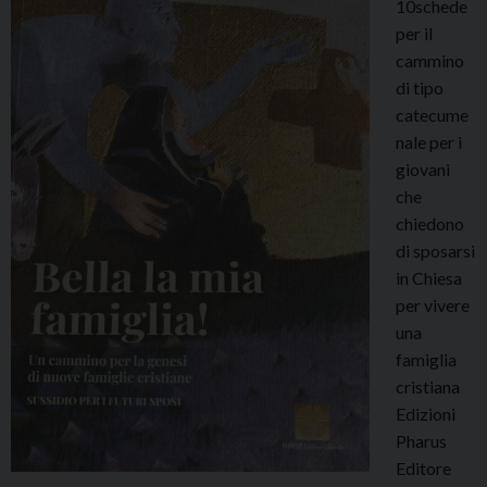
10schede
per il
cammino
di tipo
catecume
nale per i
giovani
che
chiedono
di sposarsi
in Chiesa
per vivere
una
famiglia
cristiana
Edizioni
Pharus
Editore