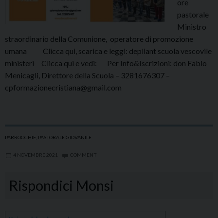
ore
pastorale
Ministro
straordinario della Comunione, operatore di promozione
umana Clicca qui, scarica e leggi: depliant scuola vescovile
ministeri Clicca qui e vedi: Per Info&Iscrizioni: don Fabio
Menicagli, Direttore della Scuola – 3281676307 –
cpformazionecristiana@gmail.com
PARROCCHIE
,
PASTORALE GIOVANILE
4 NOVEMBRE 2021
COMMENT
Rispondici Monsi