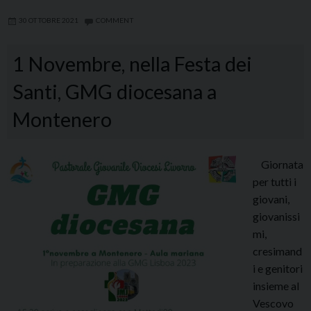
30 OTTOBRE 2021
COMMENT
1 Novembre, nella Festa dei
Santi, GMG diocesana a
Montenero
Giornata
per tutti i
giovani,
giovanissi
mi,
cresimand
i e genitori
insieme al
Vescovo