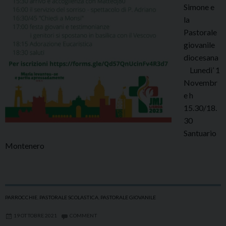
Simone e
la
Pastorale
giovanile
diocesana
Lunedì’ 1
Novembr
e h
15.30/18.
30
Santuario
Montenero
PARROCCHIE
,
PASTORALE SCOLASTICA
,
PASTORALE GIOVANILE
19 OTTOBRE 2021
COMMENT