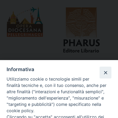
Informativa
Utilizziamo cookie o tecnologie simili per
finalità tecniche e, con il tuo consenso, anche per
altre finalità ("interazioni e funzionalità semplici",
"miglioramento dell'esperienza", "misurazione" e
Curia
"targeting e pubblicità") come specificato nella
cookie policy.
Via del Seminario, 61 - 57122 Livorno LI
Cliccando su "accetta" acconsenti all'utilizzo dei