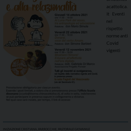
acattolica.
it Eventi
nel
rispetto
norme anti
Covid
vigenti
INIZIAZIONE CRISTIANA
,
PARROCCHIE
,
PASTORALE GIOVANILE