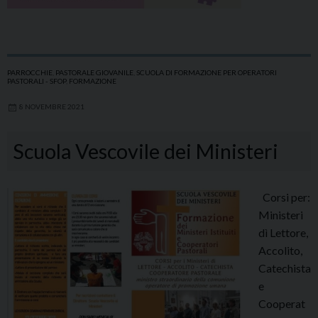
PARROCCHIE
,
PASTORALE GIOVANILE
,
SCUOLA DI FORMAZIONE PER OPERATORI
PASTORALI - SFOP
,
FORMAZIONE
8 NOVEMBRE 2021
Scuola Vescovile dei Ministeri
Corsi per:
Ministeri
dì Lettore,
Accolito,
Catechista
e
Cooperat