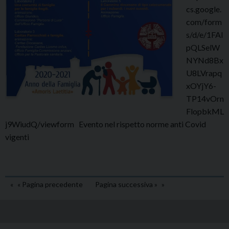
cs.google.
com/form
s/d/e/1FAI
pQLSelW
NYNd8Bx
U8LVrapq
xOYjY6-
TP14vOrn
FlopbkML
j9WiudQ/viewform Evento nel rispetto norme anti Covid
vigenti
« Pagina precedente
Pagina successiva »