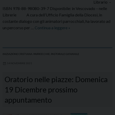
Librario –
ISBN 978-88-98080-39-7 Disponibile: in Vescovado – nelle
Librerie A cura dell’Ufficio Famiglia della Diocesi, in
costante dialogo con gli animatori parrocchiali, ha lavorato ad
Bella
un percorso per …
Continua a leggere
»
la
mia
famiglia!
Sussidi
INIZIAZIONE CRISTIANA
,
PARROCCHIE
,
PASTORALE GIOVANILE
per
14 NOVEMBRE 2021
il
cammino
Oratorio nelle piazze: Domenica
verso
le
19 Dicembre prossimo
nozze
appuntamento