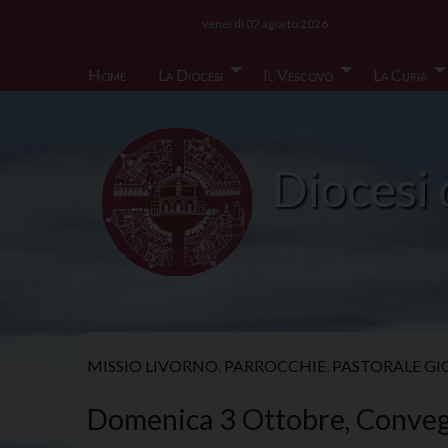
Skip
venerdì 07 agosto 2026
to
content
Home
La Diocesi
Il Vescovo
La Curia
Diocesi 
MISSIO LIVORNO
,
PARROCCHIE
,
PASTORALE GI
Domenica 3 Ottobre, Conveg