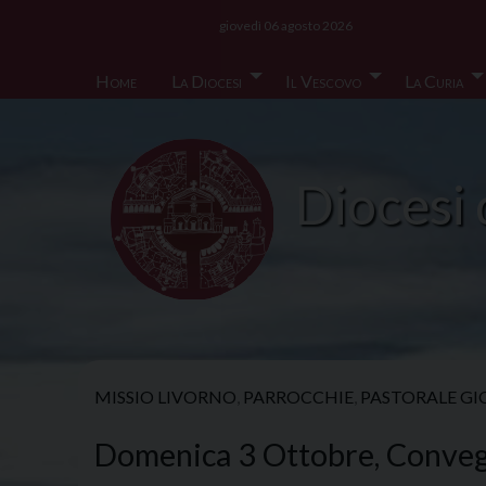
Skip
giovedì 06 agosto 2026
to
content
Home
La Diocesi
Il Vescovo
La Curia
Diocesi 
MISSIO LIVORNO
,
PARROCCHIE
,
PASTORALE GI
Domenica 3 Ottobre, Conveg