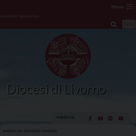
Skip
Menu
to
venerdì 07 agosto 2026
content
Cerca
Diocesi di Livorno
seguici su
PARROCCHIE
,
PASTORALE GIOVANILE