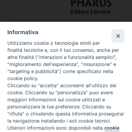
Informativa
Utilizziamo cookie o tecnologie simili per
finalità tecniche e, con il tuo consenso, anche per
altre finalità ("interazioni e funzionalità semplici",
"miglioramento dell'esperienza", "misurazione" e
Curia
"targeting e pubblicità") come specificato nella
cookie policy.
Via del Seminario, 61 - 57122 Livorno LI
Cliccando su "accetta" acconsenti all'utilizzo dei
Tel. 0586 276211
cookie. Cliccando su "personalizza" puoi avere
maggiori informazioni sui cookie utilizzati e
Fax 0586 276243
personalizzare le tue preferenze. Cliccando su
segreve@livorno.chiesacattolica.it
"rifiuta" o chiudendo questa informativa proseguirai
Copyright © Diocesi Livorno
la navigazione installando i soli cookie tecnici.
Ulteriori informazioni sono disponibili nella
cookie
Preferenze Cookie