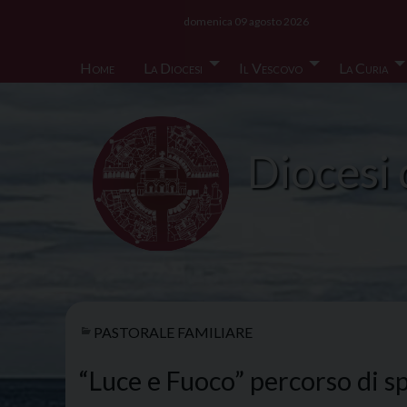
Skip
domenica 09 agosto 2026
to
content
Home
La Diocesi
Il Vescovo
La Curia
Diocesi 
PASTORALE FAMILIARE
“Luce e Fuoco” percorso di spi