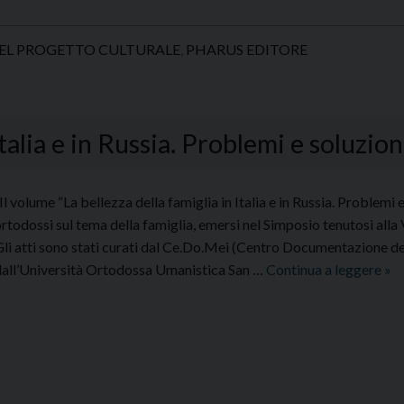
DEL PROGETTO CULTURALE
,
PHARUS EDITORE
Italia e in Russia. Problemi e soluzion
l volume “La bellezza della famiglia in Italia e in Russia. Problemi e 
rtodossi sul tema della famiglia, emersi nel Simposio tenutosi alla
li atti sono stati curati dal Ce.Do.Mei (Centro Documentazione d
La
dall’Università Ortodossa Umanistica San …
Continua a leggere
»
bel
del
fam
in
Ita
e