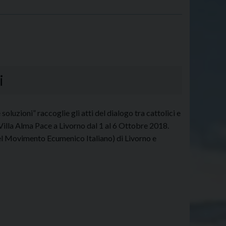
i
soluzioni” raccoglie gli atti del dialogo tra cattolici e
 Villa Alma Pace a Livorno dal 1 al 6 Ottobre 2018.
el Movimento Ecumenico Italiano) di Livorno e
lezza
la
iglia
lia