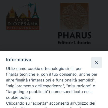
Informativa
Utilizziamo cookie o tecnologie simili per
finalità tecniche e, con il tuo consenso, anche per
altre finalità ("interazioni e funzionalità semplici",
"miglioramento dell'esperienza", "misurazione" e
Curia
"targeting e pubblicità") come specificato nella
cookie policy.
Via del Seminario, 61 - 57122 Livorno LI
Cliccando su "accetta" acconsenti all'utilizzo dei