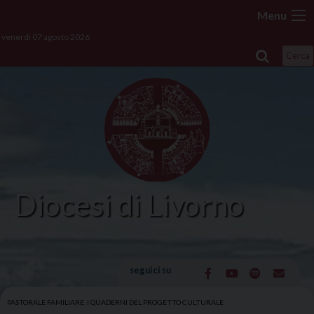
Skip
Menu
to
venerdì 07 agosto 2026
content
Cerca
Diocesi di Livorno
seguici su
PASTORALE FAMILIARE
,
I QUADERNI DEL PROGETTO CULTURALE