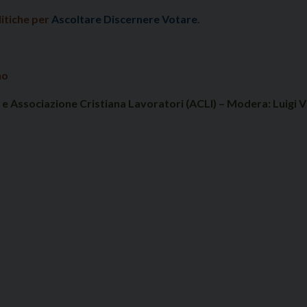
litiche per
Ascoltare Discernere Votare
.
no
 Associazione Cristiana Lavoratori (ACLI) – Modera: Luigi Vic