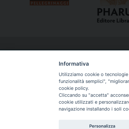
Informativa
Utilizziamo cookie o tecnologie s
Curia
funzionalità semplici", "miglior
cookie policy.
Cliccando su "accetta" acconsent
Via del Seminario, 61 - 57122 Livorno LI
cookie utilizzati e personalizza
Tel. 0586 276211
navigazione installando i soli co
Fax 0586 276243
segreve@livorno.chiesacattolica.it
Personalizza