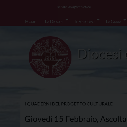
Skip
sabato 08 agosto 2026
to
content
Home
La Diocesi
Il Vescovo
La Curia
Diocesi 
I QUADERNI DEL PROGETTO CULTURALE
Giovedì 15 Febbraio, Ascolt