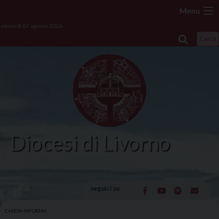
Skip
Menu
to
venerdì 07 agosto 2026
content
Cerca
Diocesi di Livorno
seguici su
CHIESA INFORMA