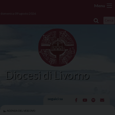
Skip
Menu
to
domenica 09 agosto 2026
content
Cerca
Diocesi di Livorno
seguici su
AGENDA DEL VESCOVO