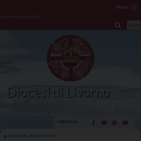
Skip
Menu
to
giovedì 06 agosto 2026
content
Cerca
Diocesi di Livorno
seguici su
AGENDA DEL VESCOVO
,
EVENTI