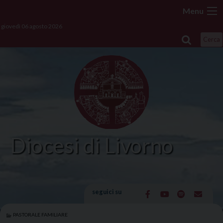
Skip
Menu
to
giovedì 06 agosto 2026
content
Cerca
Diocesi di Livorno
seguici su
PASTORALE FAMILIARE