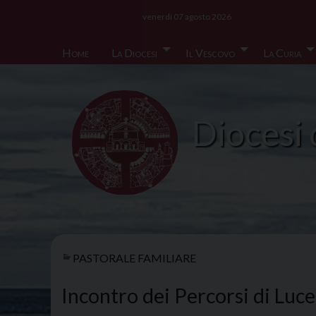
Skip
venerdì 07 agosto 2026
to
content
Home
La Diocesi
Il Vescovo
La Curia
Diocesi 
PASTORALE FAMILIARE
Incontro dei Percorsi di Luce