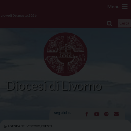
Skip
Menu
to
giovedì 06 agosto 2026
content
Cerca
Diocesi di Livorno
seguici su
AGENDA DEL VESCOVO
,
EVENTI