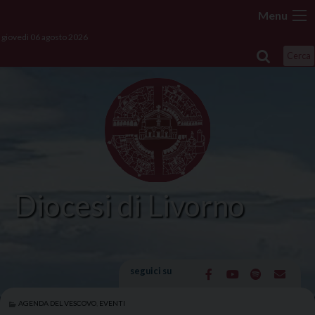
Skip
Menu
to
giovedì 06 agosto 2026
content
Cerca
Diocesi di Livorno
seguici su
AGENDA DEL VESCOVO
,
EVENTI