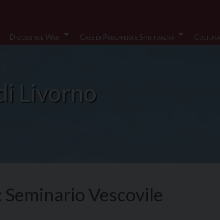
Diocesi sul Web
Case di Preghiera e Spiritualità
Cultura
di Livorno
:
Seminario Vescovile