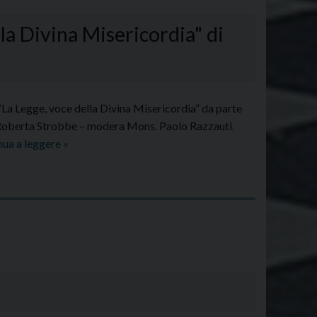
la Divina Misericordia" di
“La Legge, voce della Divina Misericordia” da parte
a Roberta Strobbe – modera Mons. Paolo Razzauti.
Venerdì
nua a leggere
»
10
Marzo,
presentazione
del
volume
"La
Legge
,
voce