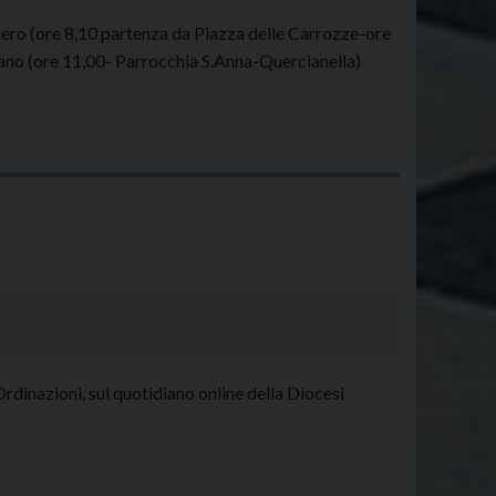
della
Divina
nero (ore 8,10 partenza da Piazza delle Carrozze-ore
Misericordia"
no (ore 11,00- Parrocchia S.Anna-Quercianella)
di
Don
Raffaele
Pettenuzzo
Ordinazioni, sul quotidiano online della Diocesi