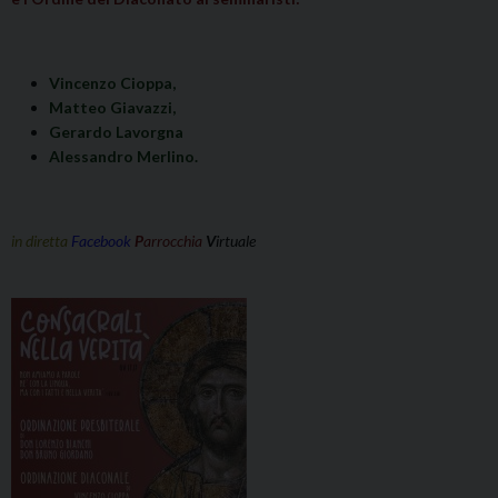
V
incenzo Cioppa,
Matteo Giavazzi,
Gerardo Lavorgna
Alessandro Merlino.
in diretta
Facebook
P
arrocchia
V
irtuale