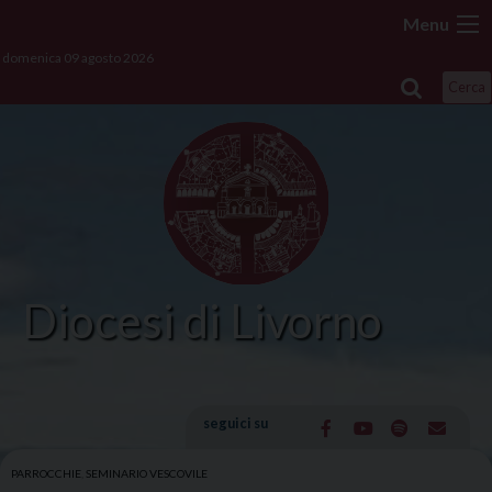
Skip
Menu
to
domenica 09 agosto 2026
content
Cerca
Diocesi di Livorno
seguici su
PARROCCHIE
,
SEMINARIO VESCOVILE