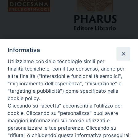
Informativa
Utilizziamo cookie o tecnologie simili per
finalità tecniche e, con il tuo consenso, anche per
altre finalità ("interazioni e funzionalità semplici",
"miglioramento dell'esperienza", "misurazione" e
Curia
"targeting e pubblicità") come specificato nella
cookie policy.
Via del Seminario, 61 - 57122 Livorno LI
Cliccando su "accetta" acconsenti all'utilizzo dei
Tel. 0586 276211
cookie. Cliccando su "personalizza" puoi avere
maggiori informazioni sui cookie utilizzati e
Fax 0586 276243
personalizzare le tue preferenze. Cliccando su
segreve@livorno.chiesacattolica.it
"rifiuta" o chiudendo questa informativa proseguirai