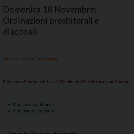
Domenica 18 Novembre:
Ordinazioni presbiterali e
diaconali
Alle ore 16.00 in Cattedrale
Il Vescovo Simone conferirà l’Ordine del Presbiterato ai Diaconi:
Don Lorenzo Bianchi
Don Bruno Giordano
e l’Ordine del Diaconato ai seminaristi: