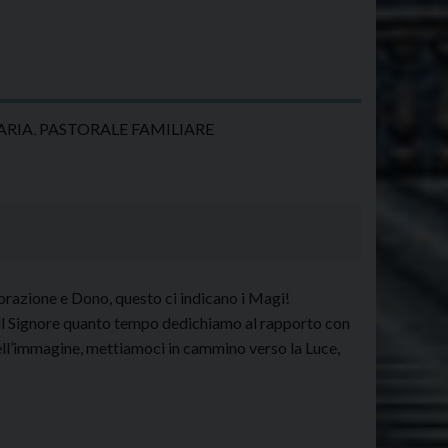
ARIA
,
PASTORALE FAMILIARE
dorazione e Dono, questo ci indicano i Magi!
 il Signore quanto tempo dedichiamo al rapporto con
nell’immagine, mettiamoci in cammino verso la Luce,
olennità
»
ell’Epifania:
dorazione