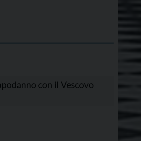
Dono
 Capodanno con il Vescovo