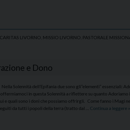
CARITAS LIVORNO
,
MISSIO LIVORNO
,
PASTORALE MISSION
orazione e Dono
ella Solennità dell’Epifania due sono gli”elementi” essenziali: A
offermiamoci in questa Solennità a riflettere su quanto Adoriamo
ui e quali sono i doni che possiamo offrirgli. Come fanno i Magi 
S
eguiti da tutti i popoli della terra (tratto dal …
Continua a leggere
d
A
e