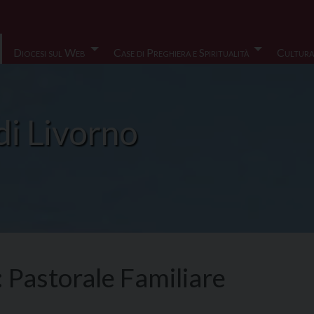
Diocesi sul Web
Case di Preghiera e Spiritualità
Cultura
di Livorno
:
Pastorale Familiare