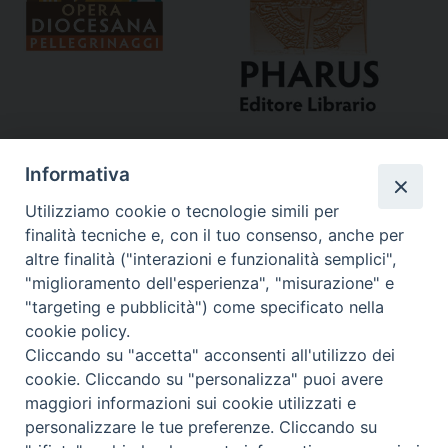
Informativa
Utilizziamo cookie o tecnologie simili per
finalità tecniche e, con il tuo consenso, anche per
altre finalità ("interazioni e funzionalità semplici",
"miglioramento dell'esperienza", "misurazione" e
Curia
"targeting e pubblicità") come specificato nella
cookie policy.
Via del Seminario, 61 - 57122 Livorno LI
Cliccando su "accetta" acconsenti all'utilizzo dei
Tel. 0586 276211
cookie. Cliccando su "personalizza" puoi avere
maggiori informazioni sui cookie utilizzati e
Fax 0586 276243
personalizzare le tue preferenze. Cliccando su
segreve@livorno.chiesacattolica.it