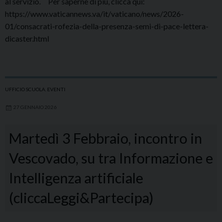
al servizio. Per saperne di più, clicca qui:
https://www.vaticannews.va/it/vaticano/news/2026-
01/consacrati-rofezia-della-presenza-semi-di-pace-lettera-
dicaster.html
UFFICIO SCUOLA
,
EVENTI
27 GENNAIO 2026
Martedì 3 Febbraio, incontro in
Vescovado, su tra Informazione e
Intelligenza artificiale
(cliccaLeggi&Partecipa)