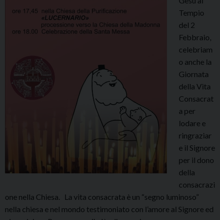
Gesù al
Tempio
del 2
Febbraio,
celebriam
o anche la
Giornata
della Vita
Consacrat
a per
lodare e
ringraziar
e il Signore
per il dono
della
consacrazi
one nella Chiesa. La vita consacrata è un “segno luminoso”
nella chiesa e nel mondo testimoniato con l’amore al Signore ed