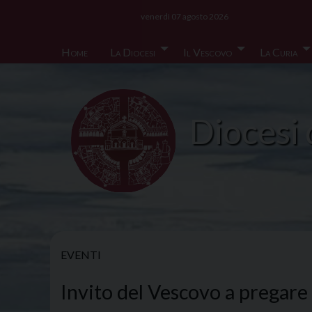
Skip
venerdì 07 agosto 2026
to
content
Home
La Diocesi
Il Vescovo
La Curia
Diocesi 
EVENTI
Invito del Vescovo a pregare p