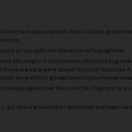
zia della tragica morte di Nico Ulivieri, giovane l
ervizio.
 cuore si raccoglie nel silenzio e nella preghiera.
olare alla moglie e alla bambina che porta in gremb
 trova ora a piangere una perdita così dolorosa. A le
 voluto bene a Nico, giunga la vicinanza mia personal
i nella preghiera per Nico perché il Signore lo acco
is
, già vicina ai lavoratori del mondo portuale, sare