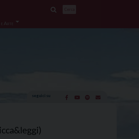
Cerca
 e Arte
seguici su
licca&leggi)