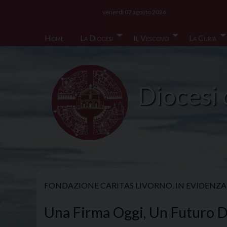
Skip
venerdì 07 agosto 2026
to
content
Home
La Diocesi
Il Vescovo
La Curia
Diocesi 
FONDAZIONE CARITAS LIVORNO
,
IN EVIDENZA
Una Firma Oggi, Un Futuro D