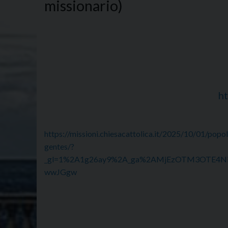
missionario)
ht
https://missioni.chiesacattolica.it/2025/10/01/popo
gentes/?
_gl=1%2A1g26ay9%2A_ga%2AMjEzOTM3OTE4
wwJGgw