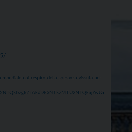
25/
a-mondiale-col-respiro-della-speranza-vissuta-ad-
U2NTQkbzgkZzAkdDE3NTkzMTU2NTQkajYwJG