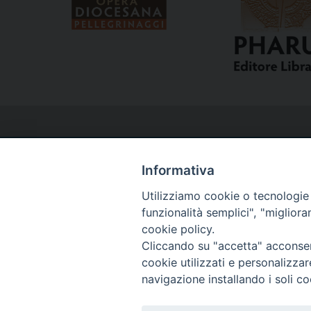
Informativa
Utilizziamo cookie o tecnologie s
Curia
funzionalità semplici", "miglior
cookie policy.
Cliccando su "accetta" acconsent
Via del Seminario, 61 - 57122 Livorno LI
cookie utilizzati e personalizza
Tel. 0586 276211
navigazione installando i soli co
Fax 0586 276243