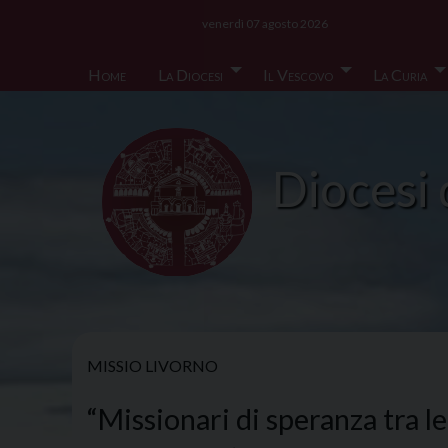
Skip
venerdì 07 agosto 2026
to
content
Home
La Diocesi
Il Vescovo
La Curia
Diocesi 
MISSIO LIVORNO
“Missionari di speranza tra l