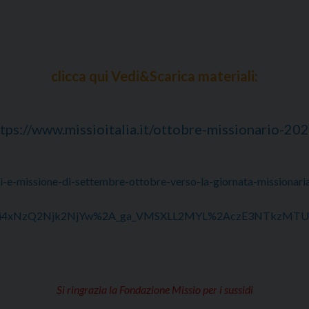
clicca qui Vedi&Scarica materiali:
tps://www.missioitalia.it/ottobre-missionario-20
li-e-missione-di-settembre-ottobre-verso-la-giornata-missionari
Ni4xNzQ2Njk2NjYw%2A_ga_VMSXLL2MYL%2AczE3NTkzMT
Si ringrazia la Fondazione Missio per i sussidi