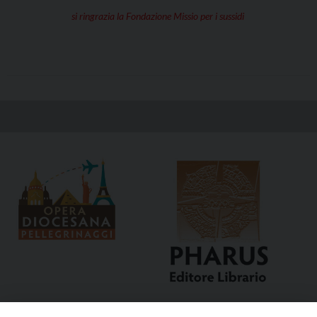
si ringrazia la Fondazione Missio per i sussidi