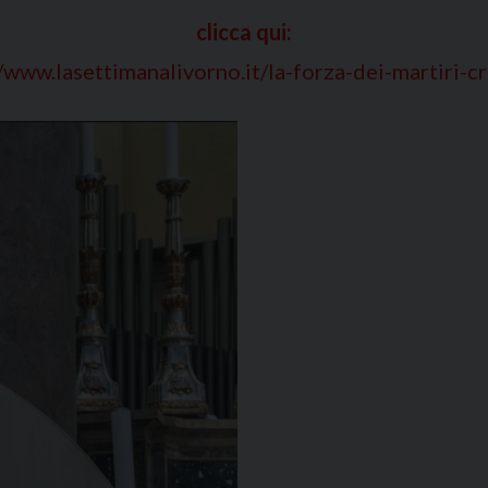
clicca qui:
/www.lasettimanalivorno.it/la-forza-dei-martiri-cr