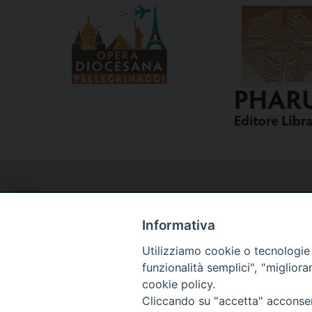
Informativa
Utilizziamo cookie o tecnologie s
Curia
funzionalità semplici", "miglior
cookie policy.
Cliccando su "accetta" acconsent
Via del Seminario, 61 - 57122 Livorno LI