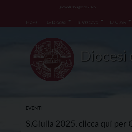
Skip
giovedì 06 agosto 2026
to
content
Home
La Diocesi
Il Vescovo
La Curia
Diocesi 
EVENTI
S.Giulia 2025, clicca qui pe