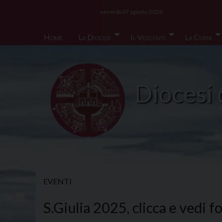
Skip
venerdì 07 agosto 2026
to
content
Home
La Diocesi
Il Vescovo
La Curia
Diocesi 
EVENTI
S.Giulia 2025, clicca e vedi 