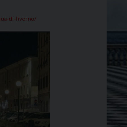
qua-di-livorno/