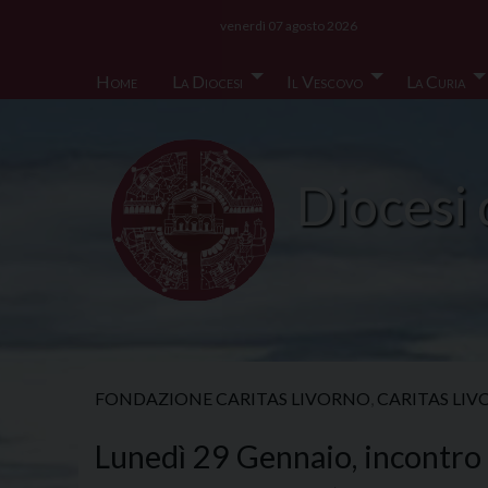
Skip
venerdì 07 agosto 2026
to
content
Home
La Diocesi
Il Vescovo
La Curia
Diocesi 
FONDAZIONE CARITAS LIVORNO
,
CARITAS LI
Lunedì 29 Gennaio, incontro d