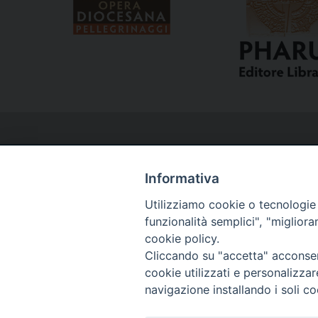
Informativa
Utilizziamo cookie o tecnologie s
Curia
funzionalità semplici", "miglior
cookie policy.
Cliccando su "accetta" acconsent
Via del Seminario, 61 - 57122 Livorno LI
cookie utilizzati e personalizza
Tel. 0586 276211
navigazione installando i soli co
Fax 0586 276243