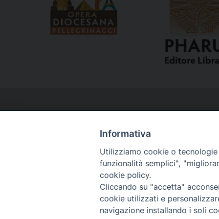
Informativa
Utilizziamo cookie o tecnologie s
Curia
funzionalità semplici", "miglior
cookie policy.
Cliccando su "accetta" acconsent
Via del Seminario, 61 - 57122 Livorno LI
cookie utilizzati e personalizza
Tel. 0586 276211
navigazione installando i soli co
Fax 0586 276243