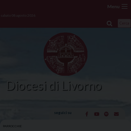
Skip
Menu
to
sabato 08 agosto 2026
content
Cerca
Diocesi di Livorno
seguici su
PARROCCHIE