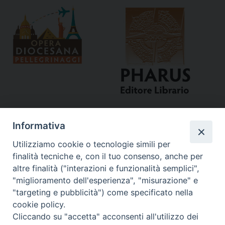
Informativa
Utilizziamo cookie o tecnologie simili per
finalità tecniche e, con il tuo consenso, anche per
altre finalità ("interazioni e funzionalità semplici",
"miglioramento dell'esperienza", "misurazione" e
Curia
"targeting e pubblicità") come specificato nella
cookie policy.
Via del Seminario, 61 - 57122 Livorno LI
Cliccando su "accetta" acconsenti all'utilizzo dei