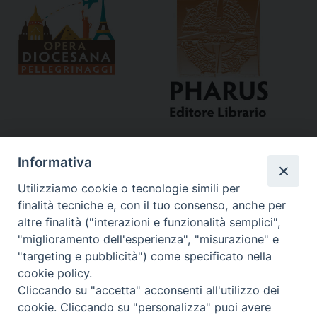
Informativa
Utilizziamo cookie o tecnologie simili per
finalità tecniche e, con il tuo consenso, anche per
altre finalità ("interazioni e funzionalità semplici",
"miglioramento dell'esperienza", "misurazione" e
Curia
"targeting e pubblicità") come specificato nella
cookie policy.
Via del Seminario, 61 - 57122 Livorno LI
Cliccando su "accetta" acconsenti all'utilizzo dei
Tel. 0586 276211
cookie. Cliccando su "personalizza" puoi avere