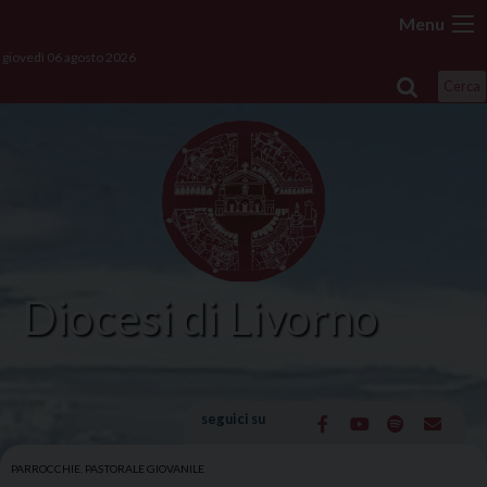
Skip
Menu
to
giovedì 06 agosto 2026
content
Cerca
Diocesi di Livorno
seguici su
PARROCCHIE
,
PASTORALE GIOVANILE