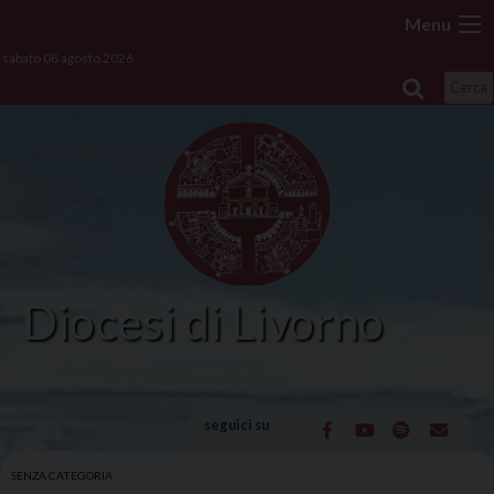
Skip
Menu
to
sabato 08 agosto 2026
content
Cerca
Diocesi di Livorno
seguici su
SENZA CATEGORIA