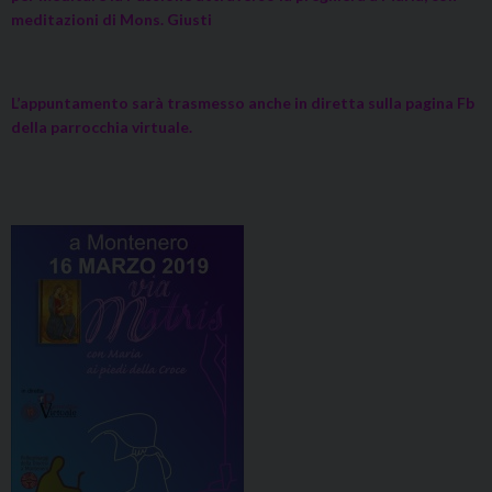
meditazioni di Mons. Giusti
L’appuntamento sarà trasmesso anche in diretta sulla pagina Fb
della parrocchia virtuale.