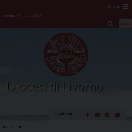
Skip
Menu
to
domenica 09 agosto 2026
content
Cerca
Diocesi di Livorno
seguici su
PARROCCHIE