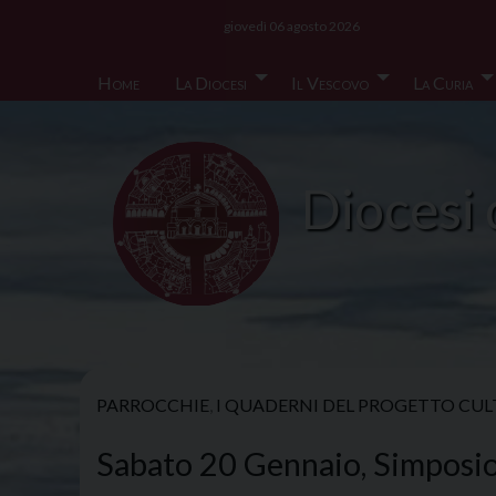
Skip
giovedì 06 agosto 2026
to
content
Home
La Diocesi
Il Vescovo
La Curia
Diocesi 
PARROCCHIE
,
I QUADERNI DEL PROGETTO CU
Sabato 20 Gennaio, Simposi