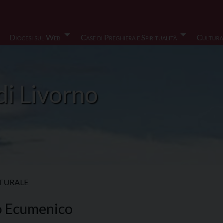
Diocesi sul Web
Case di Preghiera e Spiritualità
Cultura
di Livorno
LTURALE
o Ecumenico