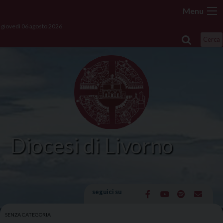
Skip
Menu
to
giovedì 06 agosto 2026
content
Cerca
Diocesi di Livorno
seguici su
SENZA CATEGORIA