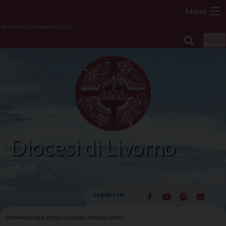
Skip
Menu
to
domenica 09 agosto 2026
content
Cerca
Diocesi di Livorno
seguici su
SEMINARIO VESCOVILE
,
GIUBILEO MISERICORDIA